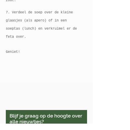
zout.
7. Verdeel de soep over de kleine
glaasjes (als apero) of in een
soeptas (lunch) en verkruimel er de
feta over.
Geniet!
Je kan me vinden in Veurne
& online.
Blijf je graag op de hoogte over
alle nieuwtjes?
Schrijf je dan hier in voor de