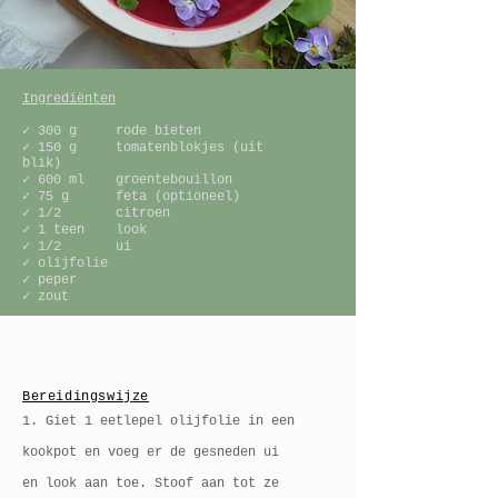
Ingrediënten
✓ 300 g rode bieten
✓ 150 g tomatenblokjes (uit
blik)
✓ 600 ml groentebouillon
✓ 75 g feta (optioneel)
✓ 1/2 citroen
✓ 1 teen look
✓​ 1/2 ui
✓ olijfolie
✓ peper
✓ zout
Bereidingswijze
1. Giet 1 eetlepel olijfolie in een
kookpot en voeg er de gesneden ui
en look aan toe. Stoof aan tot ze