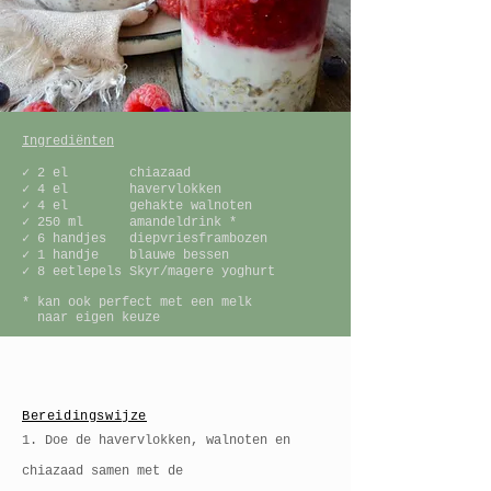
Ingrediënten
✓ 2 el chiazaad
✓ 4 el havervlokken
✓ 4 el gehakte walnoten
✓ 250 ml amandeldrink *
✓ 6 handjes diepvriesframbozen
✓ 1 handje blauwe bessen
✓ 8 eetlepels Skyr/magere yoghurt
* kan ook perfect met een melk
naar eigen keuze
Bereidingswijze
1. Doe de havervlokken, walnoten en
chiazaad samen met de