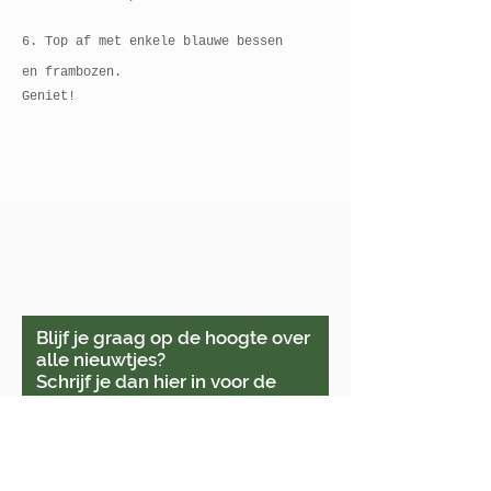
6. Top af met enkele blauwe bessen
en frambozen.​
Geniet!
Je kan me vinden in Veurne
& online.
Blijf je graag op de hoogte over
alle nieuwtjes?
Schrijf je dan hier in voor de
nieuwsbrief!