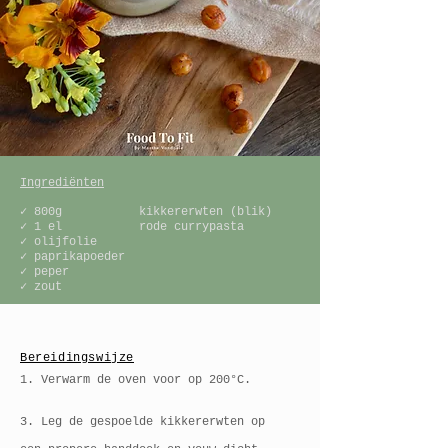
Ingrediënten
✓ 800g kikkererwten (blik)
✓ 1 el rode currypasta
✓ olijfolie
✓ paprikapoeder
✓ peper
✓ zout
Bereidingswijze
1. Verwarm de oven voor op 200°C.
3. Leg de gespoelde kikkererwten op