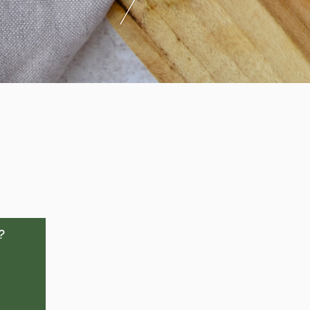
Je kan me vinden in Veurne & online.
?