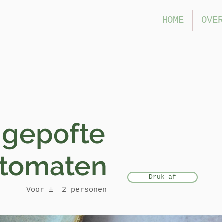
HOME
OVE
 gepofte
aten
Druk af
Voor ± 2 personen